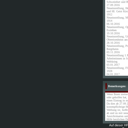
Schweinfurt und 
27.09.2016
Neueinstellung, H
und Hl. Geist Kir
1912
Neueinstellung, 
1914
06.10.2016
Neueinstellung, 
Essleben
19.10.2016
Neueinstellung, U
Obereisenheim am
28.10.2016
Neueinstellung, P
Bergtheim
03.11.2016
Neueinstellung 1.
Arbeiterinnen in S
Weltkrieg
03.01.2017
Neueinstellung, F
1928
04.01.2017
Bemerkungen:
Wenn Ihnen meine
oder geholfen hat,
einen Eintrag in 
Da dies ab 27.09.2
kostenpflichtige 
Werbung ist, hoffe
ab und zu mit neue
Ansichtskarten unt
Hilfe herzlichen D
Auf dieser H