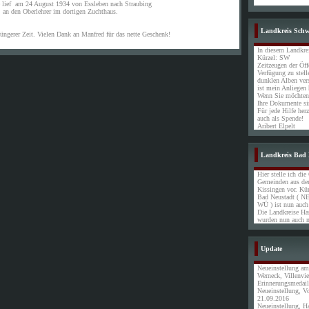
e lief am 24 August 1934 von Essleben nach Straubing
an den Oberlehrer im dortigen Zuchthaus.
Landkreis Schw
jüngerer Zeit. Vielen Dank an Manfred für das nette Geschenk!
In diesem Landkrei
Kürzel: SW
Zeitzeugen der Öff
Verfügung zu stell
dunklen Alben ver
ist mein Anliegen h
Wenn Sie möchten,
Ihre Dokumente si
Für jede Hilfe her
auch als Spende!
Aribert Elpelt
Landkreis Bad 
Hier stelle ich die
Gemeinden aus de
Kissingen vor. Kü
Bad Neustadt ( NE
WÜ ) ist nun auc
Die Landkreise Ha
wurden nun auch 
Update
Neueinstellung a
Werneck, Villenvie
Erinnerungsmedail
Neueinstellung, V
21.09.2016
Neueinstellung, H