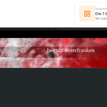
Ratgebe
Die 7
Wir hab
Unser Frankenland ist schön, komm ich zeige es Dir...
heimat-unterfranken