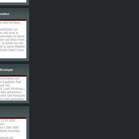
einfurt
s lebe ich heute.
entlichkeit zur
en und nicht in
schwinden zu lassen
ier auf dieser Seite.
 so helfen Sie mit.
nd in guten Händen!
zlichen Dank! Gerne
Kissingen
 Ortschaften und
m Landkreis Bad
rzel: KG
S ) und Würzburg (
h dazu gekommen.
ssfurt und Kitzingen
mit dazu genommen.
m 21.05.2016
rtel
lie 1 Mai 1890
olkach Anstecker
ambach bei