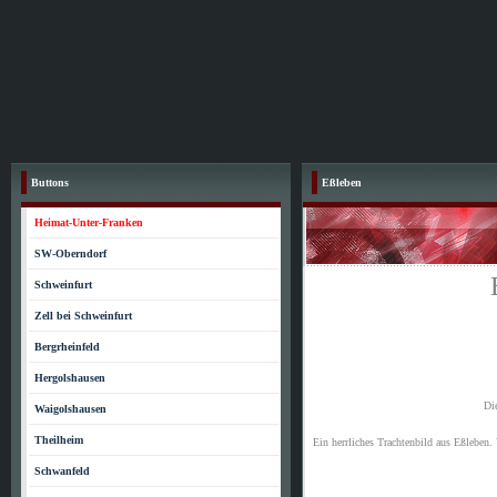
Buttons
Eßleben
Heimat-Unter-Franken
SW-Oberndorf
Schweinfurt
Zell bei Schweinfurt
Bergrheinfeld
Hergolshausen
Di
Waigolshausen
Theilheim
Ein herrliches Trachtenbild aus Eßleben
Schwanfeld