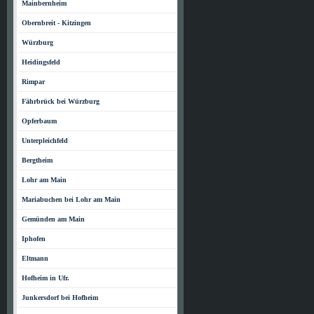
Mainbernheim
Obernbreit - Kitzingen
Würzburg
Heidingsfeld
Rimpar
Fährbrück bei Würzburg
Opferbaum
Unterpleichfeld
Bergtheim
Lohr am Main
Mariabuchen bei Lohr am Main
Gemünden am Main
Iphofen
Eltmann
Hofheim in Ufr.
Junkersdorf bei Hofheim