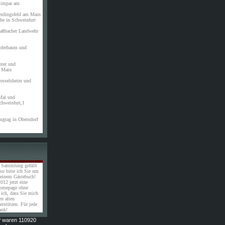
Rimpar am
eidingsfeld am Main
che in Schweinfurt
Maßbacher Landwehr
Opferbaum und
nter und
 Main
rosselsheim und
Mai und
chweinfurt,1
lugtag in Oberndorf
 Sammlung gefällt
 so bitte ich Sie um
meinem Gästebuch!
012 jetzt eine
Homepage ohne
 ich, dass Sie mich
n alten
erstützen. Für jede
ank!
P waren 110920