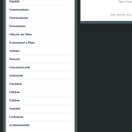
Wipfeld
Diese Kart
Untereisenheim
Eine Ansicht aus 
Obereisenheim
Prosselsheim
Volkach am Main
Escherndorf a.Main
Astheim
Werneck
Schnackenwerth
Schleerieth
Zeuzleben
Eßleben
Ettleben
Sennfeld
Gochsheim
Grafenrheinfeld