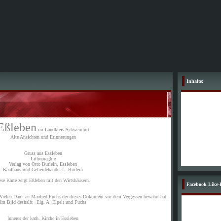
Inhalte:
Eßleben
im Landkreis Schweinfurt
Alte Ansichten und Erinnerungen
Gruss aus Essleben
Lithopraghie
Verlag von Otto Burlein, Essleben
Kaufhaus und Getreidehandel L. Burlein
ese Karte zeigt Eßleben mit den Wirtshäusern.
Facebook Like-
. Vielen Dank an Manfred Fuchs der dieses Dokument vor dem Vergessen bewahrt hat.
Im Bild deshalb: Eig. A. Elpelt und Fuchs
Inneres der kath. Kirche in Essleben