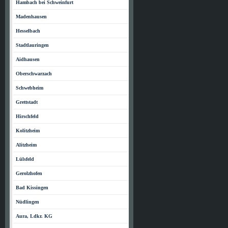
Hambach bei Schweinfurt
Madenhausen
Hesselbach
Stadtlauringen
Aidhausen
Oberschwarzach
Schwebheim
Grettstadt
Hirschfeld
Kolitzheim
Alitzheim
Lülsfeld
Gerolzhofen
Bad Kissingen
Nüdlingen
Aura, Ldkr. KG