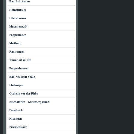
Bad Brückenau
Hammelburg
Elfershausen
Muennerstadt
Poppenlauer
Maßbach
Rannungen
Thundorf in Ufr.
Poppenhausen
Bad Neustadt Saale
Fladungen
Ostheim vor der Rhön
Bischofheim - Kreuzberg Rhön
Dettelbach
Kitzingen
Prichsenstadt