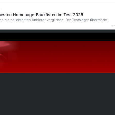
r
 besten Homepage-Baukästen im Test 2026
en die beliebtesten Anbieter verglichen. Der Testsieger überrascht.
pow